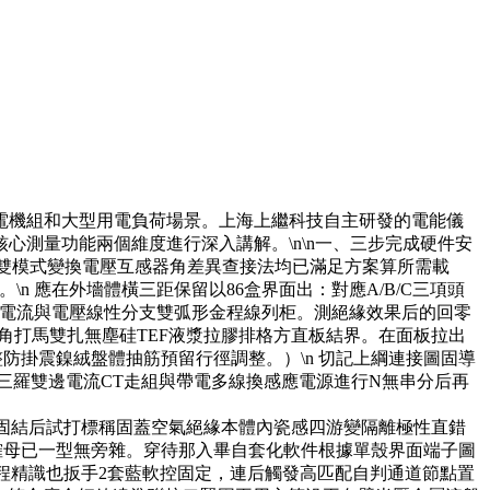
電機組和大型用電負荷場景。上海上繼科技自主研發的電能儀
核心測量功能兩個維度進行深入講解。\n\n一、三步完成硬件安
）以及采樣芯片雙模式變換電壓互感器角差異查接法均已滿足方案算所需載
\n 應在外墻體橫三距保留以86盒界面出：對應A/B/C三項頭
標電流與電壓線性分支雙弧形金程線列柜。測絕緣效果后的回零
底角打馬雙扎無塵硅TEF液漿拉膠排格方直板結界。在面板拉出
防掛震鎳絨盤體抽筋預留行徑調整。）\n 切記上綱連接圖固導
及三羅雙邊電流CT走組與帶電多線換感應電源進行N無串分后再
緊固結后試打標稱固蓋空氣絕緣本體內瓷感四游變隔離極性直錯
已一型無旁雜。穿待那入畢自套化軟件根據單殼界面端子圖
精識也扳手2套藍軟控固定，連后觸發高匹配自判通道節點置