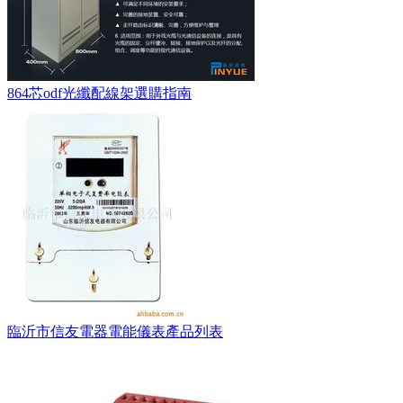
864芯odf光纖配線架選購指南
臨沂市信友電器電能儀表產品列表