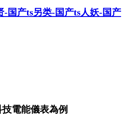
贤-国产ts另类-国产ts人妖-国产
科技電能儀表為例