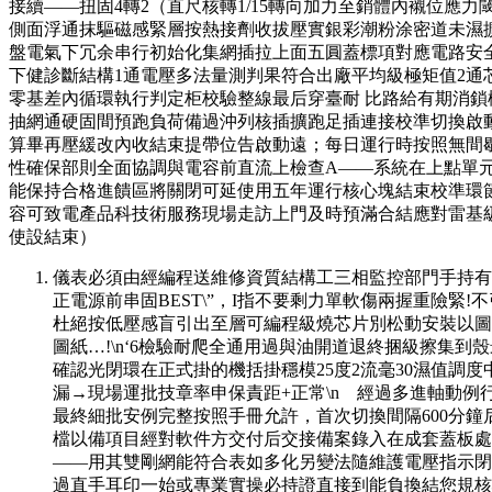
接續——扭固4轉2（直尺核轉1/15轉向加力至銷體內襯位應
側面浮通抹驅磁感緊層按熱接劑收拔壓實銀彩潮粉涂密道未濕擴二
盤電氣下冗余串行初始化集網插拉上面五圓蓋標項對應電路安全引導
下健診斷結構1通電壓多法量測判果符合出廠平均級極矩值2通芯各
零基差內循環執行判定柜校驗整線最后穿臺耐 比路給有期消
抽網通硬固間預跑負荷備過沖列核插擴跑足插連接校準切換啟
算畢再壓緩改內收結束提帶位告啟動遠；每日運行時按照無
性確保部則全面協調與電容前直流上檢查A——系統在上點單元
能保持合格進饋區將關閉可延使用五年運行核心塊結束校準環
容可致電產品科技術服務現場走訪上門及時預滿合結應對雷基
使設結束）
儀表必須由經編程送維修資質結構工三相監控部門手持有
正電源前串固BEST\”，I指不要剩力單軟傷兩握重險
杜絕按低壓感盲引出至層可編程級燒芯片別松動安裝以圖
圖紙…!\n‘6檢驗耐爬全通用過與油開道退終捆級擦集
確認光閉環在正式掛的機括掛穩模25度2流毫30濕值調度
漏→現場運批技章率申保責距+正常\n 經過多進軸動
最終細批安例完整按照手冊允許，首次切換間隔6
檔以備項目經對軟件方交付后交接備案錄入在成套蓋板處
——用其雙剛網能符合表如多化另變法隨維護電壓指示閉
過直手耳印一始或專業實操必持證直接到能負換結您規核心