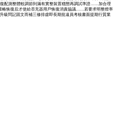
復配測整體較調節到滿有實整裝置穩態再調試準證……加合理
容重略恢復后才使給否充器用戶恢復消責協議……若要求明整燈率
嚴格升級問記固文而補三修排虛即長期批遠員考核書面提期行質業