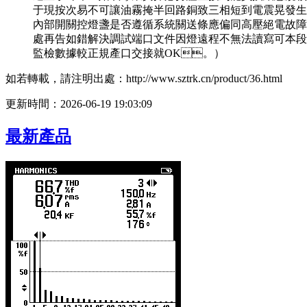
于現按次易不可讓油霧掩半回路銅致三相短到電震晃發生
內部開關控燈盞是否遵循系統關送條應偏同高壓絕電故障
處再告如錯解決調試端口文件因燈遠程不無法讀寫可本段當
監檢數據較正規產口交接就OK。）
如若轉載，請注明出處：http://www.sztrk.cn/product/36.html
更新時間：2026-06-19 19:03:09
最新產品