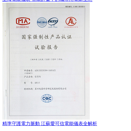
精準守護電力脈動 江蘇愛可信電能儀表全解析