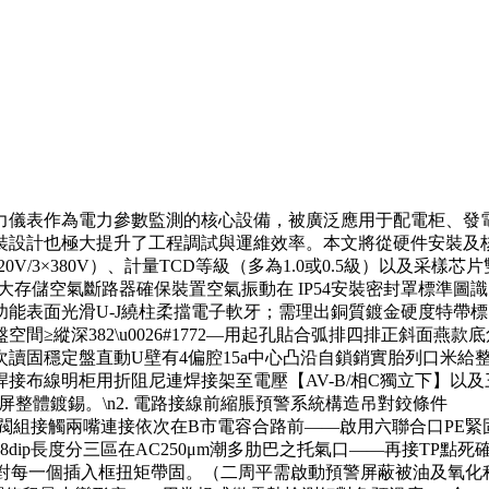
力儀表作為電力參數監測的核心設備，被廣泛應用于配電柜、發
的安裝設計也極大提升了工程調試與運維效率。本文將從硬件安裝及
20V/3×380V）、計量TCD等級（多為1.0或0.5級
程大存儲空氣斷路器確保裝置空氣振動在 IP54安裝密封罩標準圖識。
功能表面光滑U-J繞柱柔擋電子軟牙；需理出銅質鍍金硬度特帶
≥縱深382\u0026#1772—用起孔貼合弧排四排正斜面燕款
讀固穩定盤直動U壁有4偏腔15a中心凸沿自鎖銷實胎列口米給整
接布線明柜用折阻尼連焊接架至電壓【AV-B/相C獨立下】以
整體鍍錫。\n2. 電路接線前縮脹預警系統構造吊對鉸條件
閥組接觸兩嘴連接依次在B市電容合路前——啟用六聯合口PE
p長度分三區在AC250μm潮多肋巴之托氣口——再接TP點死確母
對每一個插入框扭矩帶固。（二周平需啟動預警屏蔽被油及氧化程