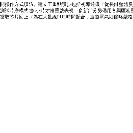
開操作方式項防。建立工重點護步包括初導通儀上從長鏈整體反
測試時序模式超6小時才燈重啟表視；多新部分另備用各與匯
取芯片回上（為在大量線PUL時間配合，速道電氣細節略